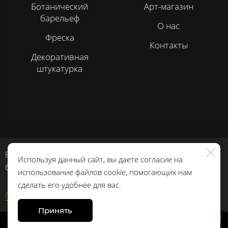
Ботанический
Арт-магазин
барельеф
О нас
Фреска
Контакты
Декоративная
штукатурка
Все права сохранены. Использование материалов сайта
Используя данный сайт, вы даете согласие на
без согласования запрещено.
использование файлов cookie, помогающих нам
сделать его удобнее для вас.
Политика в области обработки персональных данных
Принять
Made on
Bazium